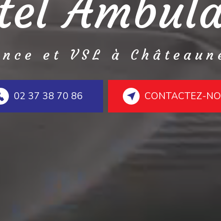
tel Ambul
ance et VSL à Châteaun
02 37 38 70 86
CONTACTEZ-N