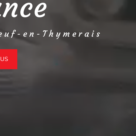
ance
euf-en-Thymerais
OUS