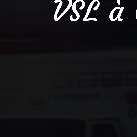
VSL à