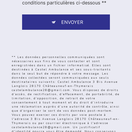
conditions particulières ci-dessous **
ENVOYER
** Les données personnelles communiquées sont
nécessaires aux fins de vous contacter et sont
enregistrées dans un fichier informatisé. Elles sont
destinées à Castel Ambulance et ses sous-traitants
dans le seul but de répondre à votre message. Les
données collectées seront communiquées aux seuls
destinataires suivants: Castel Ambulance 3 Bis Avenue
Langlois 28170 Châteauneuf-en-Thymerais
castelambulance28@gmail.com. Vous disposez de droits
d’accès, de rectification, d’effacement, de portabilité, de
limitation, d’opposition, de retrait de votre
consentement à tout moment et du droit d’introduire
une réclamation auprès d’une autorité de contrôle, ainsi
que d’organiser le sort de vos données post-mortem.
Vous pouvez exercer ces droits par voie postale à
l'adresse 3 Bis Avenue Langlois 28170 Châteauneuf-en-
Thymerais ou par courrier électronique à l'adresse
castelambulance28@gmail.com. Un justificatif
d'identité pourra vous être demandé. Nous conservons