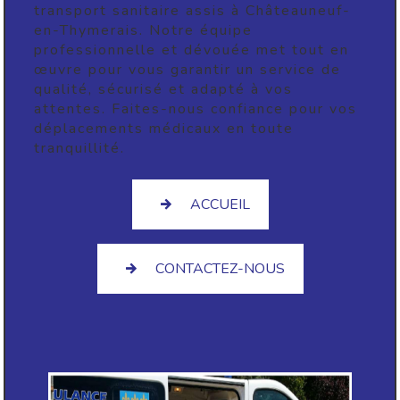
transport sanitaire assis à Châteauneuf-
en-Thymerais. Notre équipe
professionnelle et dévouée met tout en
œuvre pour vous garantir un service de
qualité, sécurisé et adapté à vos
attentes. Faites-nous confiance pour vos
déplacements médicaux en toute
tranquillité.
ACCUEIL
CONTACTEZ-NOUS