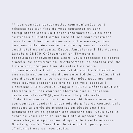
** Les données personnelles communiquées sont
nécessaires aux fins de vous contacter et sont
enregistrées dans un fichier informatisé. Elles sont
destinées à Castel Ambulance et ses sous-traitants
dans le seul but de répondre à votre message. Les
données collectées seront communiquées aux seuls
destinataires suivants: Castel Ambulance 3 Bis Avenue
Langlois 28170 Châteauneuf-en-Thymerais
castelambulance28@gmail.com. Vous disposez de droits
d’accès, de rectification, d’effacement, de portabilité, de
limitation, d’opposition, de retrait de votre
consentement à tout moment et du droit d’introduire
une réclamation auprès d’une autorité de contrôle, ainsi
que d’organiser le sort de vos données post-mortem.
Vous pouvez exercer ces droits par voie postale à
l'adresse 3 Bis Avenue Langlois 28170 Châteauneuf-en-
Thymerais ou par courrier électronique à l'adresse
castelambulance28@gmail.com. Un justificatif
d'identité pourra vous être demandé. Nous conservons
vos données pendant la période de prise de contact puis
pendant la durée de prescription légale aux fins
probatoires et de gestion des contentieux. Vous avez le
droit de vous inscrire sur la liste d'opposition au
démarchage téléphonique, disponible à cette adresse:
Bloctel.gouv.fr
. Consultez le site cnil.fr pour plus
d’informations sur vos droits.