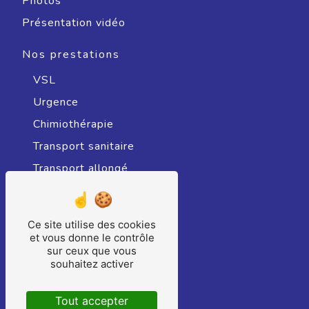
Photos
Présentation vidéo
Nos prestations
VSL
Urgence
Chimiothérapie
Transport sanitaire
Transport allongé
Radiothérapie
Transport sanitaire assis
Ce site utilise des cookies
Hospitalisation
et vous donne le contrôle
sur ceux que vous
Ambulance
souhaitez activer
Consultation
Tout accepter