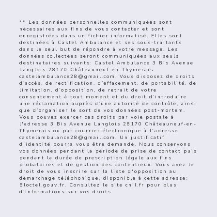
** Les données personnelles communiquées sont
nécessaires aux fins de vous contacter et sont
enregistrées dans un fichier informatisé. Elles sont
destinées à Castel Ambulance et ses sous-traitants
dans le seul but de répondre à votre message. Les
données collectées seront communiquées aux seuls
destinataires suivants: Castel Ambulance 3 Bis Avenue
Langlois 28170 Châteauneuf-en-Thymerais
castelambulance28@gmail.com. Vous disposez de droits
d’accès, de rectification, d’effacement, de portabilité, de
limitation, d’opposition, de retrait de votre
consentement à tout moment et du droit d’introduire
une réclamation auprès d’une autorité de contrôle, ainsi
que d’organiser le sort de vos données post-mortem.
Vous pouvez exercer ces droits par voie postale à
l'adresse 3 Bis Avenue Langlois 28170 Châteauneuf-en-
Thymerais ou par courrier électronique à l'adresse
castelambulance28@gmail.com. Un justificatif
d'identité pourra vous être demandé. Nous conservons
vos données pendant la période de prise de contact puis
pendant la durée de prescription légale aux fins
probatoires et de gestion des contentieux. Vous avez le
droit de vous inscrire sur la liste d'opposition au
démarchage téléphonique, disponible à cette adresse:
Bloctel.gouv.fr
. Consultez le site cnil.fr pour plus
d’informations sur vos droits.