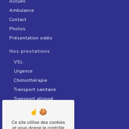
Accueil
Ambulance
Contact
Photos
Présentation vidéo
Nos prestations
VSL
Urgence
Chimiothérapie
Transport sanitaire
Transport allongé
Radiothérapie
Transport sanitaire assis
Ce site utilise des cookies
Hospitalisation
et vous donne le contrôle