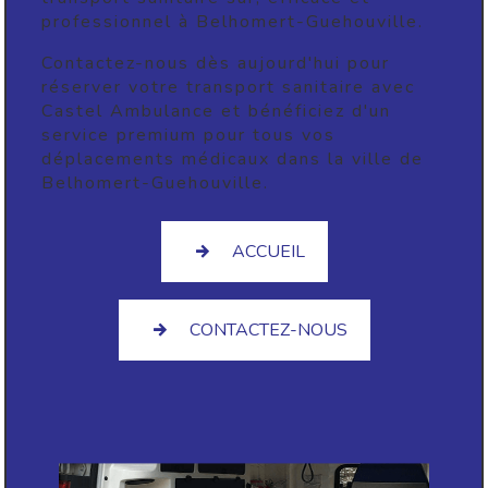
professionnel à Belhomert-Guehouville.
Contactez-nous dès aujourd'hui pour
réserver votre transport sanitaire avec
Castel Ambulance et bénéficiez d'un
service premium pour tous vos
déplacements médicaux dans la ville de
Belhomert-Guehouville.
ACCUEIL
CONTACTEZ-NOUS