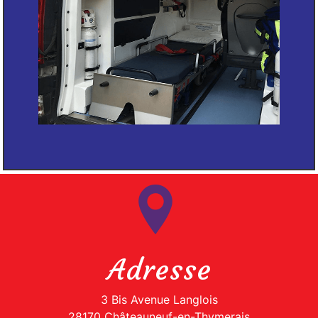
Adresse
3 Bis Avenue Langlois
28170 Châteauneuf-en-Thymerais