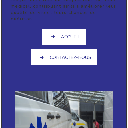
médical, contribuant ainsi à améliorer leur
qualité de vie et leurs chances de
guérison.
ACCUEIL
CONTACTEZ-NOUS