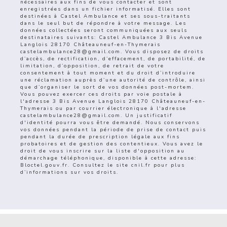
nécessaires aux fins de vous contacter et sont
enregistrées dans un fichier informatisé. Elles sont
destinées à Castel Ambulance et ses sous-traitants
dans le seul but de répondre à votre message. Les
données collectées seront communiquées aux seuls
destinataires suivants: Castel Ambulance 3 Bis Avenue
Langlois 28170 Châteauneuf-en-Thymerais
castelambulance28@gmail.com. Vous disposez de droits
d’accès, de rectification, d’effacement, de portabilité, de
limitation, d’opposition, de retrait de votre
consentement à tout moment et du droit d’introduire
une réclamation auprès d’une autorité de contrôle, ainsi
que d’organiser le sort de vos données post-mortem.
Vous pouvez exercer ces droits par voie postale à
l'adresse 3 Bis Avenue Langlois 28170 Châteauneuf-en-
Thymerais ou par courrier électronique à l'adresse
castelambulance28@gmail.com. Un justificatif
d'identité pourra vous être demandé. Nous conservons
vos données pendant la période de prise de contact puis
pendant la durée de prescription légale aux fins
probatoires et de gestion des contentieux. Vous avez le
droit de vous inscrire sur la liste d'opposition au
démarchage téléphonique, disponible à cette adresse:
Bloctel.gouv.fr
. Consultez le site cnil.fr pour plus
d’informations sur vos droits.