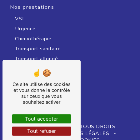
Nos prestations
VSL
Urgence
Chimiothérapie
Transport sanitaire
Transport allongé
Radiothérapie
Transport sanitaire assis
Ce site utilise des cookies
Hospitalisation
et vous donne le contrôle
sur ceux que vous
Ambulance
souhaitez activer
Consultation
Tout accepter
©
VISTALID
- 2026 - TOUS DROITS
Tout refuser
RÉSERVÉS -
MENTIONS LÉGALES
-