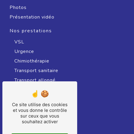
Photos
Présentation vidéo
Nos prestations
VSL
Urgence
Chimiothérapie
Transport sanitaire
Transport allongé
Radiothérapie
Transport sanitaire assis
Ce site utilise des cookies
Hospitalisation
et vous donne le contrôle
sur ceux que vous
Ambulance
souhaitez activer
Consultation