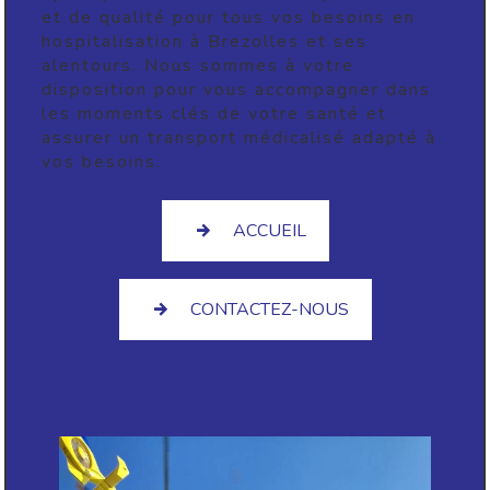
et de qualité pour tous vos besoins en
hospitalisation à Brezolles et ses
alentours. Nous sommes à votre
disposition pour vous accompagner dans
les moments clés de votre santé et
assurer un transport médicalisé adapté à
vos besoins.
ACCUEIL
CONTACTEZ-NOUS