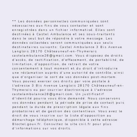
** Les données personnelles communiquées sont
nécessaires aux fins de vous contacter et sont
enregistrées dans un fichier informatisé. Elles sont
destinées à Castel Ambulance et ses sous-traitants
dans le seul but de répondre à votre message. Les
données collectées seront communiquées aux seuls
destinataires suivants: Castel Ambulance 3 Bis Avenue
Langlois 28170 Châteauneuf-en-Thymerais
castelambulance28@gmail.com. Vous disposez de droits
d’accès, de rectification, d’effacement, de portabilité, de
limitation, d’opposition, de retrait de votre
consentement à tout moment et du droit d’introduire
une réclamation auprès d’une autorité de contrôle, ainsi
que d’organiser le sort de vos données post-mortem.
Vous pouvez exercer ces droits par voie postale à
l'adresse 3 Bis Avenue Langlois 28170 Châteauneuf-en-
Thymerais ou par courrier électronique à l'adresse
castelambulance28@gmail.com. Un justificatif
d'identité pourra vous être demandé. Nous conservons
vos données pendant la période de prise de contact puis
pendant la durée de prescription légale aux fins
probatoires et de gestion des contentieux. Vous avez le
droit de vous inscrire sur la liste d'opposition au
démarchage téléphonique, disponible à cette adresse:
Bloctel.gouv.fr
. Consultez le site cnil.fr pour plus
d’informations sur vos droits.