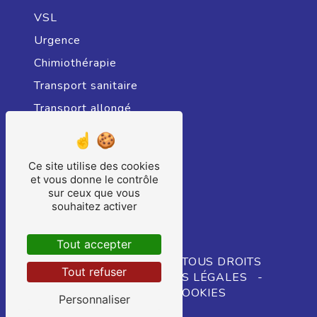
VSL
Urgence
Chimiothérapie
Transport sanitaire
Transport allongé
Radiothérapie
Transport sanitaire assis
Ce site utilise des cookies
Hospitalisation
et vous donne le contrôle
sur ceux que vous
Ambulance
souhaitez activer
Consultation
Tout accepter
©
VISTALID
- 2026 - TOUS DROITS
Tout refuser
RÉSERVÉS -
MENTIONS LÉGALES
-
GESTION DES COOKIES
Personnaliser